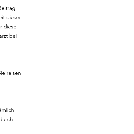
Beitrag
it dieser
er diese
arzt bei
ie reisen
ämlich
 durch