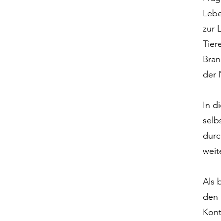
Lebe
zur 
Tier
Bran
der 
In d
selb
durc
weit
Als 
den 
Kont