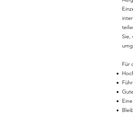
Einz
inte
teil
Sie,
umge
Für 
Hoch
Führ
Gute
Eine
Blei