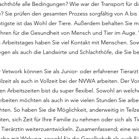
achthöfe alle Bedingungen? Wie war der Transport für d
e? Sie prüfen den gesamten Prozess sorgfältig von A bis
tigste ist das Wohl der Tiere. Außerdem behalten Sie m
hren für die Gesundheit von Mensch und Tier im Auge
s Arbeitstages haben Sie viel Kontakt mit Menschen. So
egen als auch die Landwirte und Schlachthöfe, die Sie 
 Vetwork können Sie als Junior- oder erfahrener Tierarz
eilzeit als auch in Vollzeit bei der NVWA arbeiten. Der Vort
en Arbeitszeiten bist du super flexibel. Sowohl an welc
arbeiten möchten als auch in wie vielen Stunden Sie arbe
ten. So haben Sie die Möglichkeit, anderweitig in Teilze
iten, sich Zeit für Ihre Familie zu nehmen oder sich als Ti
 Tierärztin weiterzuentwickeln. Zusamenfassend; eine wi
abe mit Wirkung, sowohl für die Gesellschaft als auch f