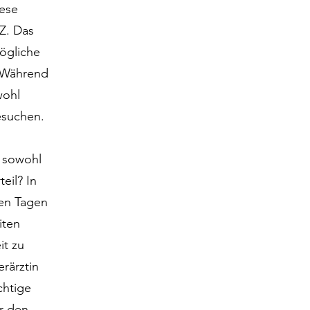
iese
 Z. Das
ögliche
. Während
wohl
besuchen.
t sowohl
eil? In
hen Tagen
iten
it zu
erärztin
chtige
ür den