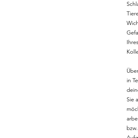
Schl
Tier
Wich
Gefa
Ihre
Koll
Über
in T
dein
Sie 
möch
arbe
bzw.
Aufg